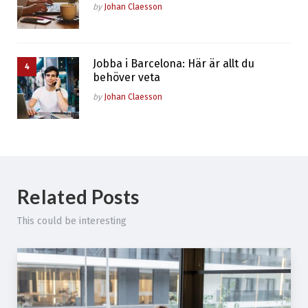
Posted
by
Johan Claesson
Jobba i Barcelona: Här är allt du
behöver veta
Posted
by
Johan Claesson
Related Posts
This could be interesting