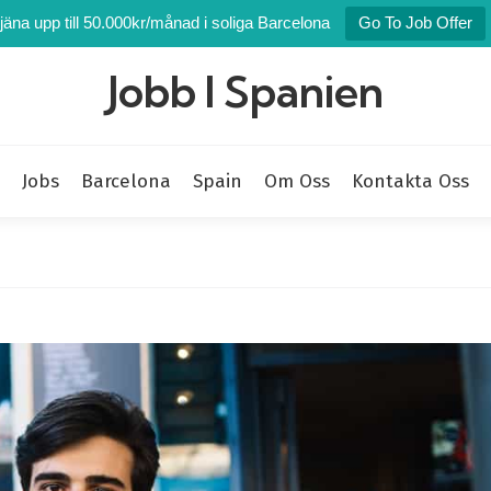
jäna upp till 50.000kr/månad i soliga Barcelona
Go To Job Offer
Jobb I Spanien
Jobs
Barcelona
Spain
Om Oss
Kontakta Oss