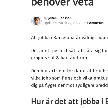
behöver veta
Posted
by
Johan Claesson
Updated
March 22, 2024
0 Comments
by
Att jobba i Barcelona är väldigt pop
Det är ett perfekt sätt att lära sig 
erbjuds sol & bad året runt.
Den här artikeln förklarar allt du b
vilka jobb som finns och vilka prakt
dig på flyget ner mot sydligare bred
Hur är det att jobba i