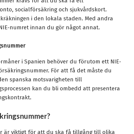
mmer krävs för att du ska få ett
nto, socialförsäkring och sjukvårdskort.
olkräkningen i den lokala staden. Med andra
 NIE-numret innan du gör något annat.
ingsnummer
förmåner i Spanien behöver du förutom ett NIE-
örsäkringsnummer. För att få det måste du
 den spanska motsvarigheten till
sprocessen kan du bli ombedd att presentera
ingskontrakt.
säkringsnummer?
 viktigt för att du ska få tillgång till olika