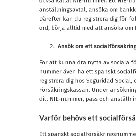
också kallat NIE-nummer. Ett NIE-nu
anställningsavtal, ansöka om bankko
Därefter kan du registrera dig för f
ord, börja alltid med att ansöka om
Ansök om ett socialförsäkr
För att kunna dra nytta av sociala 
nummer även ha ett spanskt socialf
registrera dig hos Seguridad Social,
Försäkringskassan. Under ansökning
ditt NIE-nummer, pass och anställn
Varför behövs ett socialför
Ett spanskt socialförsäkringsnummer är