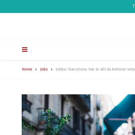
T
Menu
Home
Jobs
Jobba i Barcelona: Här är allt du behöver veta